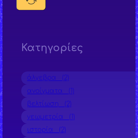
Κατηγορίες
άλγεβρα
(2)
ανοίγματα
(1)
βελτίωση
(2)
γεωμετρία
(1)
ιστορία
(2)