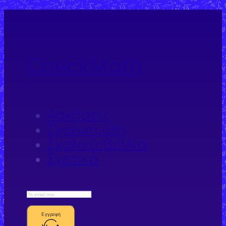
CheckMath
Ασκήσεις
Σχολική ύλη
Σχολικά βιβλία
Σχετικά
Εγγραφή