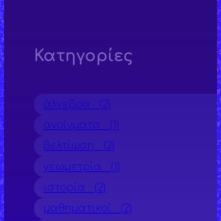
Κατηγορίες
άλγεβρα
(2)
ανοίγματα
(1)
βελτίωση
(2)
γεωμετρία
(1)
ιστορία
(2)
μαθηματικοί
(2)